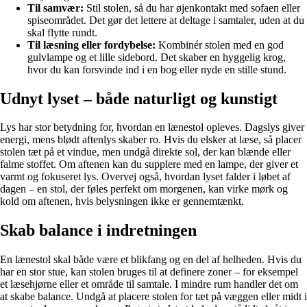
Til samvær:
Stil stolen, så du har øjenkontakt med sofaen eller
spiseområdet. Det gør det lettere at deltage i samtaler, uden at du
skal flytte rundt.
Til læsning eller fordybelse:
Kombinér stolen med en god
gulvlampe og et lille sidebord. Det skaber en hyggelig krog,
hvor du kan forsvinde ind i en bog eller nyde en stille stund.
Udnyt lyset – både naturligt og kunstigt
Lys har stor betydning for, hvordan en lænestol opleves. Dagslys giver
energi, mens blødt aftenlys skaber ro. Hvis du elsker at læse, så placer
stolen tæt på et vindue, men undgå direkte sol, der kan blænde eller
falme stoffet. Om aftenen kan du supplere med en lampe, der giver et
varmt og fokuseret lys. Overvej også, hvordan lyset falder i løbet af
dagen – en stol, der føles perfekt om morgenen, kan virke mørk og
kold om aftenen, hvis belysningen ikke er gennemtænkt.
Skab balance i indretningen
En lænestol skal både være et blikfang og en del af helheden. Hvis du
har en stor stue, kan stolen bruges til at definere zoner – for eksempel
et læsehjørne eller et område til samtale. I mindre rum handler det om
at skabe balance. Undgå at placere stolen for tæt på væggen eller midt i