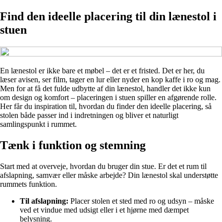
Find den ideelle placering til din lænestol i
stuen
En lænestol er ikke bare et møbel – det er et fristed. Det er her, du
læser avisen, ser film, tager en lur eller nyder en kop kaffe i ro og mag.
Men for at få det fulde udbytte af din lænestol, handler det ikke kun
om design og komfort – placeringen i stuen spiller en afgørende rolle.
Her får du inspiration til, hvordan du finder den ideelle placering, så
stolen både passer ind i indretningen og bliver et naturligt
samlingspunkt i rummet.
Tænk i funktion og stemning
Start med at overveje, hvordan du bruger din stue. Er det et rum til
afslapning, samvær eller måske arbejde? Din lænestol skal understøtte
rummets funktion.
Til afslapning:
Placer stolen et sted med ro og udsyn – måske
ved et vindue med udsigt eller i et hjørne med dæmpet
belysning.