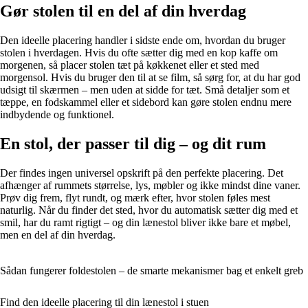
Gør stolen til en del af din hverdag
Den ideelle placering handler i sidste ende om, hvordan du bruger
stolen i hverdagen. Hvis du ofte sætter dig med en kop kaffe om
morgenen, så placer stolen tæt på køkkenet eller et sted med
morgensol. Hvis du bruger den til at se film, så sørg for, at du har god
udsigt til skærmen – men uden at sidde for tæt. Små detaljer som et
tæppe, en fodskammel eller et sidebord kan gøre stolen endnu mere
indbydende og funktionel.
En stol, der passer til dig – og dit rum
Der findes ingen universel opskrift på den perfekte placering. Det
afhænger af rummets størrelse, lys, møbler og ikke mindst dine vaner.
Prøv dig frem, flyt rundt, og mærk efter, hvor stolen føles mest
naturlig. Når du finder det sted, hvor du automatisk sætter dig med et
smil, har du ramt rigtigt – og din lænestol bliver ikke bare et møbel,
men en del af din hverdag.
Sådan fungerer foldestolen – de smarte mekanismer bag et enkelt greb
Find den ideelle placering til din lænestol i stuen