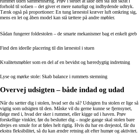
rummet uden sammenhæng. Prøv i stedet at lade den stå lidt skråt i
forhold til sofaen – det giver et mere naturligt og indbydende udtryk.
Tænk også på proportioner: En tung lænestol kræver luft omkring sig,
mens en let og åben model kan stå tættere på andre møbler.
Sådan fungerer foldestolen – de smarte mekanismer bag et enkelt greb
Find den ideelle placering til din lænestol i stuen
Kvalitetsmøbler som en del af en bevidst og bæredygtig indretning
Lyse og mørke stole: Skab balance i rummets stemning
Overvej udsigten – både indad og udad
Når du sætter dig i stolen, hvad ser du så? Udsigten fra stolen er lige så
vigtig som udsigten til den. Måske vil du gerne kunne se fjernsynet,
følge med i, hvad der sker i rummet, eller kigge ud i haven. Prøv
forskellige vinkler, før du beslutter dig – nogle gange skal stolen bare
drejes en smule for at føles helt rigtig. Hvis du har en drejestol, får du
ekstra fleksibilitet, så du kan ændre retning alt efter humør og aktivitet.