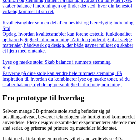
komfort og stemning i stuen. Få tips til, hvordan du udnytter lyset,
skaber balance i indretningen og finder det sted, hvor din lænestol
virkelig kommer til sin ret.
Kvalitetsmøbler som en del af en bevidst og bæredygtig indretning
Stol
Opdag, hvordan kvalitetsmøbler kan forene æstetik, funktionalitet
og bæredygtighed i din indretning. Artiklen guider dig til at vælge
materialer, håndværk og design, der både gavner miljøet og skaber
et hjem med omtanke.
Lyse og mørke stole: Skab balance i rummets stemning
Stol
Farverne på dine stole kan ændre hele rummets stemning. Få
inspiration til, hvordan du kombinerer lyse og mørke toner, så du
skaber balance, dybde og personlighed i din boligindretning.
Fra prototype til hverdag
Selvom mange 3D-printede stole stadig befinder sig på
udstillingsniveau, bevæger teknologien sig hurtigt mod kommerciel
anvendelse. Flere designvirksomheder eksperimenterer allerede med
små serier, og priserne på printere og materialer falder støt.
I takt med at teknologien modnes, vil vi sandsynligvis se 3D-