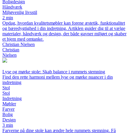
Boligdesign
Håndværk
Miljøvenlig livsstil
2 min
Opdag, hvordan kvalitetsmøbler kan forene æstetik, funktionalitet
og bæredygtighed i din indretning. Artiklen guider dig til at vælge
materialer, håndværk og design, der både gavner miljøet og skaber
et hjem med omtanke.
Christian Nielsen
Christian
Nielsen
Lyse og mørke stole: Skab balance i rummets stemning
Find den rette harmoni mellem lyse og mørke nuancer i din
indretning
Stol
Stol
Indretning
Møbler
Farver
Bolig
Design
3 min
Farverne på dine stole kan ændre hele rummets stemning. Få