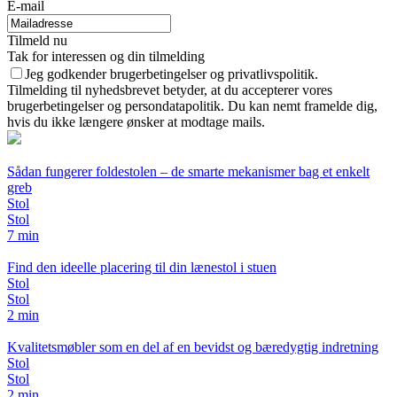
E-mail
Tilmeld nu
Tak for interessen og din tilmelding
Jeg godkender brugerbetingelser og privatlivspolitik.
Tilmelding til nyhedsbrevet betyder, at du accepterer vores
brugerbetingelser og persondatapolitik. Du kan nemt framelde dig,
hvis du ikke længere ønsker at modtage mails.
Sådan fungerer foldestolen – de smarte mekanismer bag et enkelt
greb
Stol
Stol
7 min
Find den ideelle placering til din lænestol i stuen
Stol
Stol
2 min
Kvalitetsmøbler som en del af en bevidst og bæredygtig indretning
Stol
Stol
2 min