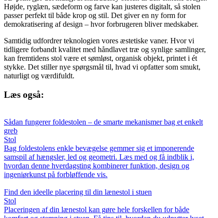
Højde, ryglæn, sædeform og farve kan justeres digitalt, så stolen
passer perfekt til både krop og stil. Det giver en ny form for
demokratisering af design – hvor forbrugeren bliver medskaber.
Samtidig udfordrer teknologien vores æstetiske vaner. Hvor vi
tidligere forbandt kvalitet med håndlavet træ og synlige samlinger,
kan fremtidens stol være et sømløst, organisk objekt, printet i ét
stykke. Det stiller nye spørgsmål til, hvad vi opfatter som smukt,
naturligt og værdifuldt.
Læs også:
Sådan fungerer foldestolen – de smarte mekanismer bag et enkelt
greb
Stol
Bag foldestolens enkle bevægelse gemmer sig et imponerende
samspil af hængsler, led og geometri. Læs med og få indblik i,
hvordan denne hverdagsting kombinerer funktion, design og
ingeniørkunst på forbløffende vis.
Find den ideelle placering til din lænestol i stuen
Stol
Placeringen af din lænestol kan gøre hele forskellen for både