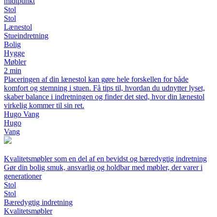
midtpunkt
Stol
Stol
Lænestol
Stueindretning
Bolig
Hygge
Møbler
2 min
Placeringen af din lænestol kan gøre hele forskellen for både
komfort og stemning i stuen. Få tips til, hvordan du udnytter lyset,
skaber balance i indretningen og finder det sted, hvor din lænestol
virkelig kommer til sin ret.
Hugo Vang
Hugo
Vang
Kvalitetsmøbler som en del af en bevidst og bæredygtig indretning
Gør din bolig smuk, ansvarlig og holdbar med møbler, der varer i
generationer
Stol
Stol
Bæredygtig indretning
Kvalitetsmøbler