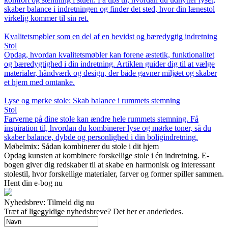
skaber balance i indretningen og finder det sted, hvor din lænestol
virkelig kommer til sin ret.
Kvalitetsmøbler som en del af en bevidst og bæredygtig indretning
Stol
Opdag, hvordan kvalitetsmøbler kan forene æstetik, funktionalitet
og bæredygtighed i din indretning. Artiklen guider dig til at vælge
materialer, håndværk og design, der både gavner miljøet og skaber
et hjem med omtanke.
Lyse og mørke stole: Skab balance i rummets stemning
Stol
Farverne på dine stole kan ændre hele rummets stemning. Få
inspiration til, hvordan du kombinerer lyse og mørke toner, så du
skaber balance, dybde og personlighed i din boligindretning.
Møbelmix: Sådan kombinerer du stole i dit hjem
Opdag kunsten at kombinere forskellige stole i én indretning. E-
bogen giver dig redskaber til at skabe en harmonisk og interessant
stolestil, hvor forskellige materialer, farver og former spiller sammen.
Hent din e-bog nu
Nyhedsbrev: Tilmeld dig nu
Træt af ligegyldige nyhedsbreve? Det her er anderledes.