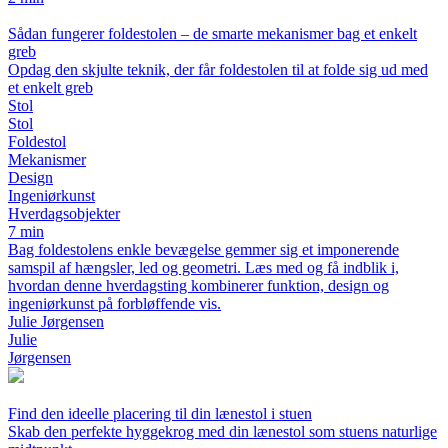
Sådan fungerer foldestolen – de smarte mekanismer bag et enkelt
greb
Opdag den skjulte teknik, der får foldestolen til at folde sig ud med
et enkelt greb
Stol
Stol
Foldestol
Mekanismer
Design
Ingeniørkunst
Hverdagsobjekter
7 min
Bag foldestolens enkle bevægelse gemmer sig et imponerende
samspil af hængsler, led og geometri. Læs med og få indblik i,
hvordan denne hverdagsting kombinerer funktion, design og
ingeniørkunst på forbløffende vis.
Julie Jørgensen
Julie
Jørgensen
Find den ideelle placering til din lænestol i stuen
Skab den perfekte hyggekrog med din lænestol som stuens naturlige