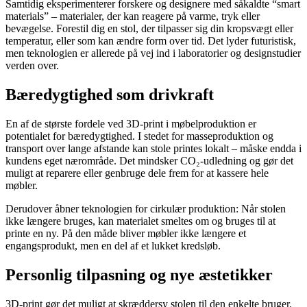
Samtidig eksperimenterer forskere og designere med såkaldte “smart
materials” – materialer, der kan reagere på varme, tryk eller
bevægelse. Forestil dig en stol, der tilpasser sig din kropsvægt eller
temperatur, eller som kan ændre form over tid. Det lyder futuristisk,
men teknologien er allerede på vej ind i laboratorier og designstudier
verden over.
Bæredygtighed som drivkraft
En af de største fordele ved 3D-print i møbelproduktion er
potentialet for bæredygtighed. I stedet for masseproduktion og
transport over lange afstande kan stole printes lokalt – måske endda i
kundens eget nærområde. Det mindsker CO₂-udledning og gør det
muligt at reparere eller genbruge dele frem for at kassere hele
møbler.
Derudover åbner teknologien for cirkulær produktion: Når stolen
ikke længere bruges, kan materialet smeltes om og bruges til at
printe en ny. På den måde bliver møbler ikke længere et
engangsprodukt, men en del af et lukket kredsløb.
Personlig tilpasning og nye æstetikker
3D-print gør det muligt at skræddersy stolen til den enkelte bruger.