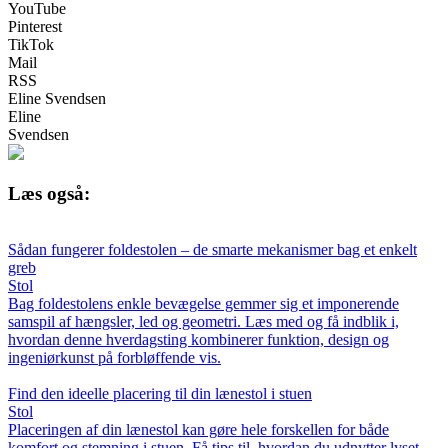
YouTube
Pinterest
TikTok
Mail
RSS
Eline Svendsen
Eline
Svendsen
Læs også:
Sådan fungerer foldestolen – de smarte mekanismer bag et enkelt
greb
Stol
Bag foldestolens enkle bevægelse gemmer sig et imponerende
samspil af hængsler, led og geometri. Læs med og få indblik i,
hvordan denne hverdagsting kombinerer funktion, design og
ingeniørkunst på forbløffende vis.
Find den ideelle placering til din lænestol i stuen
Stol
Placeringen af din lænestol kan gøre hele forskellen for både
komfort og stemning i stuen. Få tips til, hvordan du udnytter lyset,