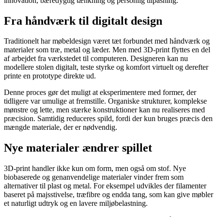
innovation, bæredygtig tænkning og personlig tilpasning.
Fra håndværk til digitalt design
Traditionelt har møbeldesign været tæt forbundet med håndværk og
materialer som træ, metal og læder. Men med 3D-print flyttes en del
af arbejdet fra værkstedet til computeren. Designeren kan nu
modellere stolen digitalt, teste styrke og komfort virtuelt og derefter
printe en prototype direkte ud.
Denne proces gør det muligt at eksperimentere med former, der
tidligere var umulige at fremstille. Organiske strukturer, komplekse
mønstre og lette, men stærke konstruktioner kan nu realiseres med
præcision. Samtidig reduceres spild, fordi der kun bruges præcis den
mængde materiale, der er nødvendig.
Nye materialer ændrer spillet
3D-print handler ikke kun om form, men også om stof. Nye
biobaserede og genanvendelige materialer vinder frem som
alternativer til plast og metal. For eksempel udvikles der filamenter
baseret på majsstivelse, træfibre og endda tang, som kan give møbler
et naturligt udtryk og en lavere miljøbelastning.