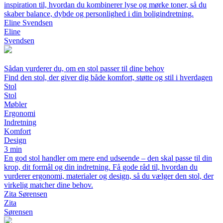
inspiration til, hvordan du kombinerer lyse og mørke toner, så du
skaber balance, dybde og personlighed i din boligindretning.
Eline Svendsen
Eline
Svendsen
Sådan vurderer du, om en stol passer til dine behov
Find den stol, der giver dig både komfort, støtte og stil i hverdagen
Stol
Stol
Møbler
Ergonomi
Indretning
Komfort
Design
3 min
En god stol handler om mere end udseende – den skal passe til din
krop, dit formål og din indretning. Få gode råd til, hvordan du
vurderer ergonomi, materialer og design, så du vælger den stol, der
virkelig matcher dine behov.
Zita Sørensen
Zita
Sørensen