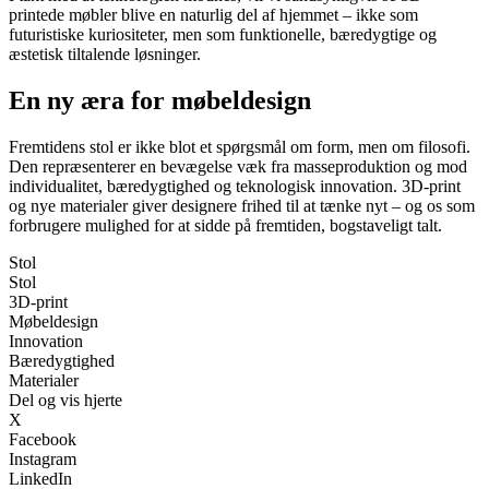
printede møbler blive en naturlig del af hjemmet – ikke som
futuristiske kuriositeter, men som funktionelle, bæredygtige og
æstetisk tiltalende løsninger.
En ny æra for møbeldesign
Fremtidens stol er ikke blot et spørgsmål om form, men om filosofi.
Den repræsenterer en bevægelse væk fra masseproduktion og mod
individualitet, bæredygtighed og teknologisk innovation. 3D-print
og nye materialer giver designere frihed til at tænke nyt – og os som
forbrugere mulighed for at sidde på fremtiden, bogstaveligt talt.
Stol
Stol
3D-print
Møbeldesign
Innovation
Bæredygtighed
Materialer
Del og vis hjerte
X
Facebook
Instagram
LinkedIn