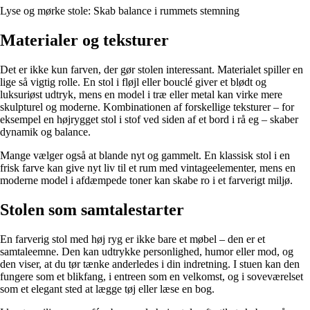
Lyse og mørke stole: Skab balance i rummets stemning
Materialer og teksturer
Det er ikke kun farven, der gør stolen interessant. Materialet spiller en
lige så vigtig rolle. En stol i fløjl eller bouclé giver et blødt og
luksuriøst udtryk, mens en model i træ eller metal kan virke mere
skulpturel og moderne. Kombinationen af forskellige teksturer – for
eksempel en højrygget stol i stof ved siden af et bord i rå eg – skaber
dynamik og balance.
Mange vælger også at blande nyt og gammelt. En klassisk stol i en
frisk farve kan give nyt liv til et rum med vintageelementer, mens en
moderne model i afdæmpede toner kan skabe ro i et farverigt miljø.
Stolen som samtalestarter
En farverig stol med høj ryg er ikke bare et møbel – den er et
samtaleemne. Den kan udtrykke personlighed, humor eller mod, og
den viser, at du tør tænke anderledes i din indretning. I stuen kan den
fungere som et blikfang, i entreen som en velkomst, og i soveværelset
som et elegant sted at lægge tøj eller læse en bog.