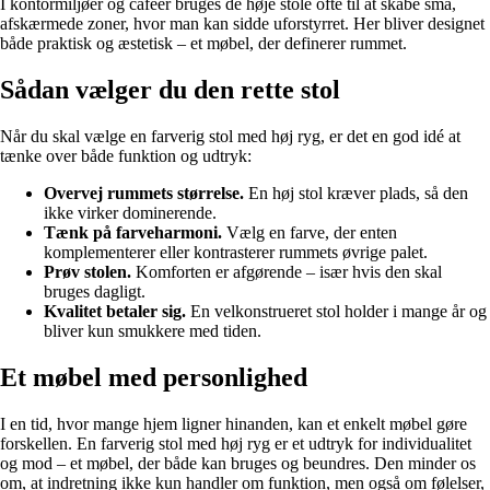
I kontormiljøer og caféer bruges de høje stole ofte til at skabe små,
afskærmede zoner, hvor man kan sidde uforstyrret. Her bliver designet
både praktisk og æstetisk – et møbel, der definerer rummet.
Sådan vælger du den rette stol
Når du skal vælge en farverig stol med høj ryg, er det en god idé at
tænke over både funktion og udtryk:
Overvej rummets størrelse.
En høj stol kræver plads, så den
ikke virker dominerende.
Tænk på farveharmoni.
Vælg en farve, der enten
komplementerer eller kontrasterer rummets øvrige palet.
Prøv stolen.
Komforten er afgørende – især hvis den skal
bruges dagligt.
Kvalitet betaler sig.
En velkonstrueret stol holder i mange år og
bliver kun smukkere med tiden.
Et møbel med personlighed
I en tid, hvor mange hjem ligner hinanden, kan et enkelt møbel gøre
forskellen. En farverig stol med høj ryg er et udtryk for individualitet
og mod – et møbel, der både kan bruges og beundres. Den minder os
om, at indretning ikke kun handler om funktion, men også om følelser,