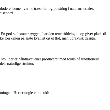
lødere former, varme træsorter og polstring i naturmaterialer.
pisebord.
n god stol støtter ryggen, har den rette siddehøjde og giver plads til
ke forskellen på ægte kvalitet og et flot, men upraktisk design.
stol, der er håndlavet eller produceret med fokus på traditionelle
lets naturlige struktur.
etningen. Her er nogle enkle råd: