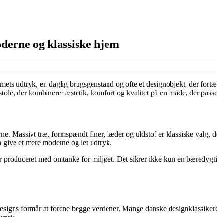
moderne og klassiske hjem
mets udtryk, en daglig brugsgenstand og ofte et designobjekt, der fortæ
 stole, der kombinerer æstetik, komfort og kvalitet på en måde, der passer
erne. Massivt træ, formspændt finer, læder og uldstof er klassiske valg
kan give et mere moderne og let udtryk.
ler produceret med omtanke for miljøet. Det sikrer ikke kun en bæredygti
designs formår at forene begge verdener. Mange danske designklassikere,