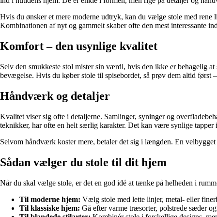
ind i nutidens hjem. De er enkle i formen, men rige på detaljer og hån
Hvis du ønsker et mere moderne udtryk, kan du vælge stole med rene linje
Kombinationen af nyt og gammelt skaber ofte den mest interessante indr
Komfort – den usynlige kvalitet
Selv den smukkeste stol mister sin værdi, hvis den ikke er behagelig at 
bevægelse. Hvis du køber stole til spisebordet, så prøv dem altid først 
Håndværk og detaljer
Kvalitet viser sig ofte i detaljerne. Samlinger, syninger og overfladebeh
teknikker, har ofte en helt særlig karakter. Det kan være synlige tapper i
Selvom håndværk koster mere, betaler det sig i længden. En velbygget s
Sådan vælger du stole til dit hjem
Når du skal vælge stole, er det en god idé at tænke på helheden i rummet
Til moderne hjem:
Vælg stole med lette linjer, metal- eller fin
Til klassiske hjem:
Gå efter varme træsorter, polstrede sæder o
Til blandede stilarter:
Kombinér stole i forskellige designs, m