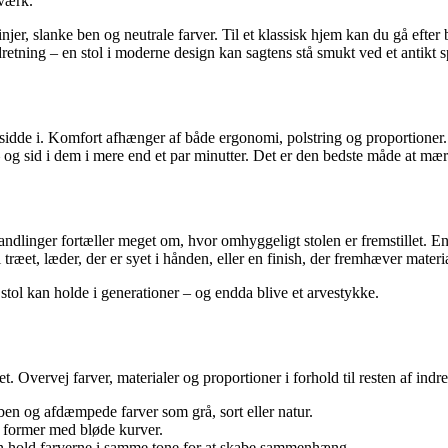
dværk.
r, slanke ben og neutrale farver. Til et klassisk hjem kan du gå efter b
etning – en stol i moderne design kan sagtens stå smukt ved et antikt s
sidde i. Komfort afhænger af både ergonomi, polstring og proportioner. E
– og sid i dem i mere end et par minutter. Det er den bedste måde at mær
andlinger fortæller meget om, hvor omhyggeligt stolen er fremstillet. En 
 træet, læder, der er syet i hånden, eller en finish, der fremhæver materia
tol kan holde i generationer – og endda blive et arvestykke.
. Overvej farver, materialer og proportioner i forhold til resten af indr
erben og afdæmpede farver som grå, sort eller natur.
g former med bløde kurver.
en hold farverne i samme tone for at skabe sammenhæng.