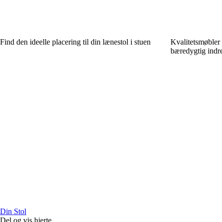
Find den ideelle placering til din lænestol i stuen
Kvalitetsmøbler 
bæredygtig indr
Din Stol
Del og vis hjerte