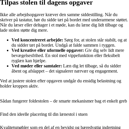
Tilpas stolen til dagens opgaver
Ikke alle arbejdsopgaver kræver den samme siddestilling. Når du
skriver på tastatur, bør du sidde tæt på bordet med underarmene støttet.
Når du læser eller deltager i et møde, kan du læne dig lidt tilbage og
lade stolen støtte dig mere.
Ved koncentreret arbejde:
Sørg for, at stolen står stabilt, og at
du sidder tæt på bordet. Undgå at falde sammen i ryggen.
Ved kreative eller uformelle opgaver:
Giv dig selv lidt mere
bevægelsesfrihed. En stol med vippefunktion eller fleksibelt
ryglæn kan hjælpe.
Ved møder eller samtaler:
Læn dig let tilbage, så du sidder
åbent og afslappet – det signalerer nærvær og engagement.
Ved at justere stolen efter opgaven undgår du ensidig belastning og
holder kroppen aktiv.
Sådan fungerer foldestolen – de smarte mekanismer bag et enkelt greb
Find den ideelle placering til din lænestol i stuen
Kvalitetsmøbler som en del af en bevidst og bæredygtig indretning