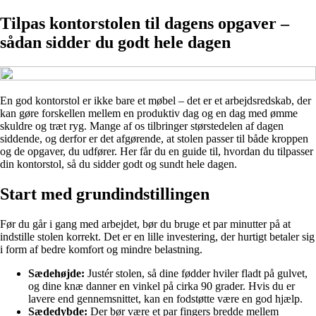
Tilpas kontorstolen til dagens opgaver –
sådan sidder du godt hele dagen
En god kontorstol er ikke bare et møbel – det er et arbejdsredskab, der
kan gøre forskellen mellem en produktiv dag og en dag med ømme
skuldre og træt ryg. Mange af os tilbringer størstedelen af dagen
siddende, og derfor er det afgørende, at stolen passer til både kroppen
og de opgaver, du udfører. Her får du en guide til, hvordan du tilpasser
din kontorstol, så du sidder godt og sundt hele dagen.
Start med grundindstillingen
Før du går i gang med arbejdet, bør du bruge et par minutter på at
indstille stolen korrekt. Det er en lille investering, der hurtigt betaler sig
i form af bedre komfort og mindre belastning.
Sædehøjde:
Justér stolen, så dine fødder hviler fladt på gulvet,
og dine knæ danner en vinkel på cirka 90 grader. Hvis du er
lavere end gennemsnittet, kan en fodstøtte være en god hjælp.
Sædedybde:
Der bør være et par fingers bredde mellem