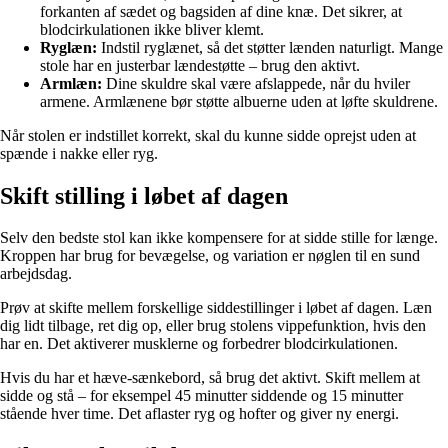
forkanten af sædet og bagsiden af dine knæ. Det sikrer, at
blodcirkulationen ikke bliver klemt.
Ryglæn:
Indstil ryglænet, så det støtter lænden naturligt. Mange
stole har en justerbar lændestøtte – brug den aktivt.
Armlæn:
Dine skuldre skal være afslappede, når du hviler
armene. Armlænene bør støtte albuerne uden at løfte skuldrene.
Når stolen er indstillet korrekt, skal du kunne sidde oprejst uden at
spænde i nakke eller ryg.
Skift stilling i løbet af dagen
Selv den bedste stol kan ikke kompensere for at sidde stille for længe.
Kroppen har brug for bevægelse, og variation er nøglen til en sund
arbejdsdag.
Prøv at skifte mellem forskellige siddestillinger i løbet af dagen. Læn
dig lidt tilbage, ret dig op, eller brug stolens vippefunktion, hvis den
har en. Det aktiverer musklerne og forbedrer blodcirkulationen.
Hvis du har et hæve-sænkebord, så brug det aktivt. Skift mellem at
sidde og stå – for eksempel 45 minutter siddende og 15 minutter
stående hver time. Det aflaster ryg og hofter og giver ny energi.