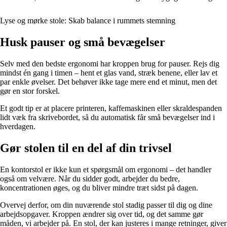
Lyse og mørke stole: Skab balance i rummets stemning
Husk pauser og små bevægelser
Selv med den bedste ergonomi har kroppen brug for pauser. Rejs dig
mindst én gang i timen – hent et glas vand, stræk benene, eller lav et
par enkle øvelser. Det behøver ikke tage mere end et minut, men det
gør en stor forskel.
Et godt tip er at placere printeren, kaffemaskinen eller skraldespanden
lidt væk fra skrivebordet, så du automatisk får små bevægelser ind i
hverdagen.
Gør stolen til en del af din trivsel
En kontorstol er ikke kun et spørgsmål om ergonomi – det handler
også om velvære. Når du sidder godt, arbejder du bedre,
koncentrationen øges, og du bliver mindre træt sidst på dagen.
Overvej derfor, om din nuværende stol stadig passer til dig og dine
arbejdsopgaver. Kroppen ændrer sig over tid, og det samme gør
måden, vi arbejder på. En stol, der kan justeres i mange retninger, giver