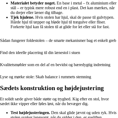
Materialet betyder noget.
En base i metal – fx aluminium eller
stål – er typisk mere robust end en i plast. Det kan mærkes, når
du drejer eller læner dig tilbage.
Tjek hjulene.
Hvis stolen har hjul, skal de passe til gulvtypen.
Hårde hjul til tæpper og bløde hjul til trægulve eller fliser.
Forkerte hjul kan få stolen til at glide for let eller stå for fast.
Sådan fungerer foldestolen – de smarte mekanismer bag et enkelt greb
Find den ideelle placering til din lænestol i stuen
Kvalitetsmøbler som en del af en bevidst og bæredygtig indretning
Lyse og mørke stole: Skab balance i rummets stemning
Sædets konstruktion og højdejustering
Et solidt sæde giver både støtte og tryghed. Kig efter en stol, hvor
sædet ikke vipper eller føles løst, når du bevæger dig.
Test højdejusteringen.
Den skal glide jævnt og uden ryk. Hvis
stolen synker langsomt, når du sidder i den, er gasliften