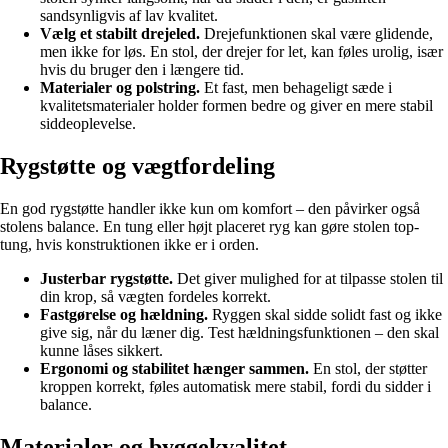
sandsynligvis af lav kvalitet.
Vælg et stabilt drejeled.
Drejefunktionen skal være glidende,
men ikke for løs. En stol, der drejer for let, kan føles urolig, især
hvis du bruger den i længere tid.
Materialer og polstring.
Et fast, men behageligt sæde i
kvalitetsmaterialer holder formen bedre og giver en mere stabil
siddeoplevelse.
Rygstøtte og vægtfordeling
En god rygstøtte handler ikke kun om komfort – den påvirker også
stolens balance. En tung eller højt placeret ryg kan gøre stolen top-
tung, hvis konstruktionen ikke er i orden.
Justerbar rygstøtte.
Det giver mulighed for at tilpasse stolen til
din krop, så vægten fordeles korrekt.
Fastgørelse og hældning.
Ryggen skal sidde solidt fast og ikke
give sig, når du læner dig. Test hældningsfunktionen – den skal
kunne låses sikkert.
Ergonomi og stabilitet hænger sammen.
En stol, der støtter
kroppen korrekt, føles automatisk mere stabil, fordi du sidder i
balance.
Materialer og byggekvalitet