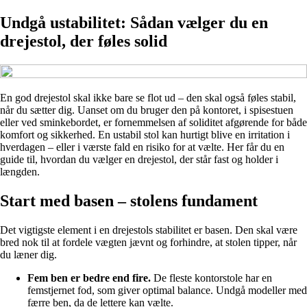
Undgå ustabilitet: Sådan vælger du en
drejestol, der føles solid
En god drejestol skal ikke bare se flot ud – den skal også føles stabil,
når du sætter dig. Uanset om du bruger den på kontoret, i spisestuen
eller ved sminkebordet, er fornemmelsen af soliditet afgørende for både
komfort og sikkerhed. En ustabil stol kan hurtigt blive en irritation i
hverdagen – eller i værste fald en risiko for at vælte. Her får du en
guide til, hvordan du vælger en drejestol, der står fast og holder i
længden.
Start med basen – stolens fundament
Det vigtigste element i en drejestols stabilitet er basen. Den skal være
bred nok til at fordele vægten jævnt og forhindre, at stolen tipper, når
du læner dig.
Fem ben er bedre end fire.
De fleste kontorstole har en
femstjernet fod, som giver optimal balance. Undgå modeller med
færre ben, da de lettere kan vælte.