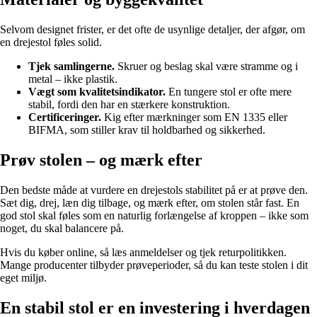
Selvom designet frister, er det ofte de usynlige detaljer, der afgør, om
en drejestol føles solid.
Tjek samlingerne.
Skruer og beslag skal være stramme og i
metal – ikke plastik.
Vægt som kvalitetsindikator.
En tungere stol er ofte mere
stabil, fordi den har en stærkere konstruktion.
Certificeringer.
Kig efter mærkninger som EN 1335 eller
BIFMA, som stiller krav til holdbarhed og sikkerhed.
Prøv stolen – og mærk efter
Den bedste måde at vurdere en drejestols stabilitet på er at prøve den.
Sæt dig, drej, læn dig tilbage, og mærk efter, om stolen står fast. En
god stol skal føles som en naturlig forlængelse af kroppen – ikke som
noget, du skal balancere på.
Hvis du køber online, så læs anmeldelser og tjek returpolitikken.
Mange producenter tilbyder prøveperioder, så du kan teste stolen i dit
eget miljø.
En stabil stol er en investering i hverdagen